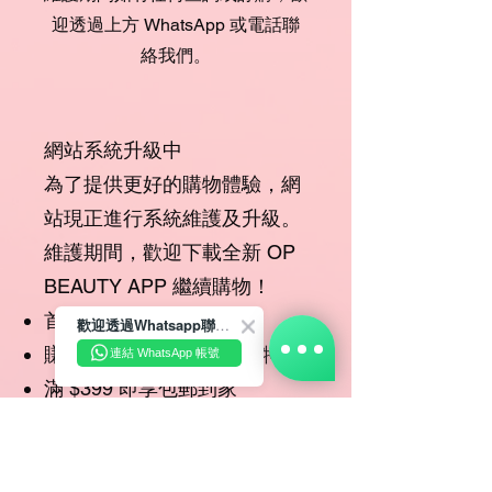
迎透過上方 WhatsApp 或電話聯
絡我們。
網站系統升級中
為了提供更好的購物體驗，網
站現正進行系統維護及升級。
維護期間，歡迎下載全新 OP
BEAUTY APP 繼續購物！
首次下單即享專屬優惠
歡迎透過Whatsapp聯絡我們☺️~
賺取會員積分及生日專享特惠
連結 WhatsApp 帳號
滿 $399 即享包郵到家