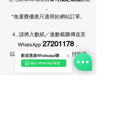
。
*免運費優惠只適用於網站訂單。
４. 請將入數紙／過數截圖傳送至
27201178
WhatsApp
，
以確保我們能夠為閣下核對付款資
歡迎透過Whatsapp聯絡我們☺️~
料。
連結 WhatsApp 帳號
※品牌產品於各地區使用之配方
有所不同，
平行進口產品批次從各國出口，
產品外形、包裝、氣味質地等或
有不同，