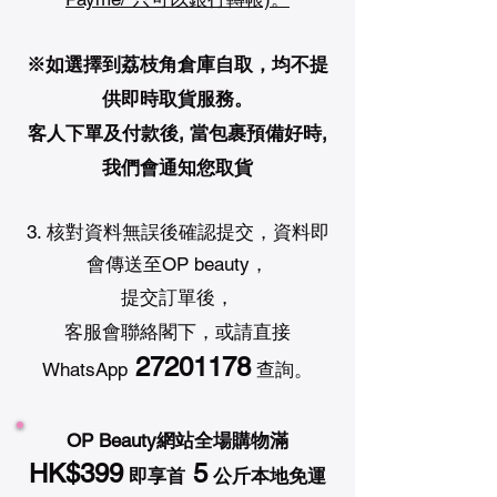
※如選擇到荔枝角倉庫自取，均不提
供即時取貨服務。
客人下單及付款後, 當包裹預備好時,
我們會通知您取貨
3. 核對資料無誤後確認提交，資料即
會傳送至OP beauty，
提交
訂單後，
客服會聯絡閣下，或請直接
27201178
WhatsApp
查詢。
OP Beauty網站全場購物滿
HK$399
5
即享首
公斤本地免運