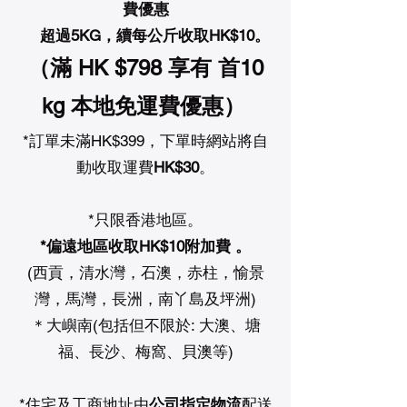
費優惠
超過5KG，續每公斤收取HK$10。
（滿 HK $798 享有 首10
kg 本地免運費優惠）
*訂單未滿HK$399，下單時網站將自
動收取運費
HK$30
。
*只限香港地區。
*偏遠地區收取HK$10附加費 。
(西貢，清水灣，石澳，赤柱，愉景
灣，馬灣，長洲，南丫島及坪洲)
＊大嶼南(包括但不限於: 大澳、塘
福、長沙、梅窩、貝澳等)
*住宅及工商地址由
公司指定物流
配送