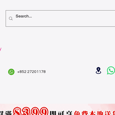
y
+852 27201178