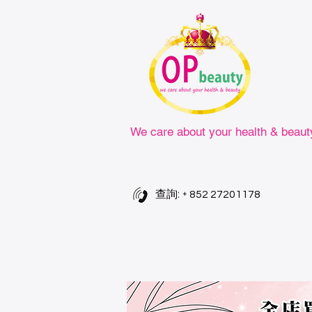
We care about your health & beaut
查詢: +
852 27201178