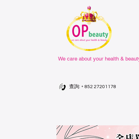
We care about your health & beaut
查詢: +
852 27201178