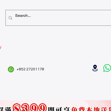
y
+852 27201178