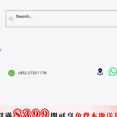
y
+852 27201178