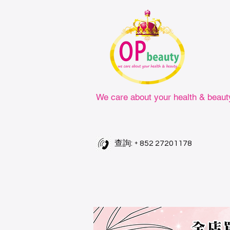
We care about your health & beaut
查詢: +
852 27201178